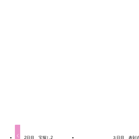
益子陶芸教室
よかったらシェアしてね！
URLをコピーする
URLをコピーしました！
2日目 宝探し2
３日目 表彰